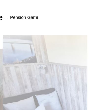
e
Pension Garni
–